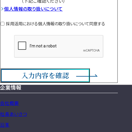
（下記ご確認ください）
情
個人情報の取り扱いについて
報
の
採用活用における個人情報の取り扱いについて同意する
取
り
扱
い
に
つ
入力内容を確認
い
て
企業情報
サ
イ
会社概要
ト
社長あいさつ
マ
沿革