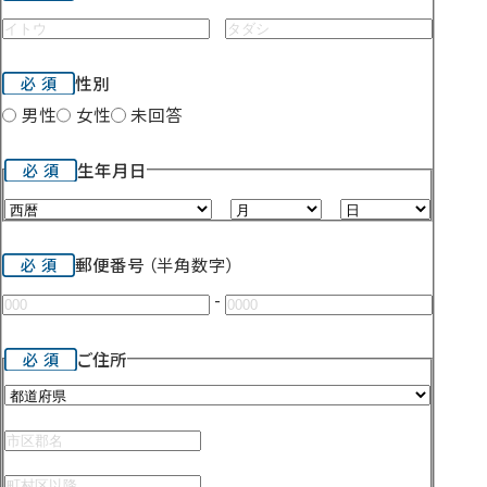
性別
男性
女性
未回答
生年月日
月
日
郵便番号
（半角数字）
-
ご住所