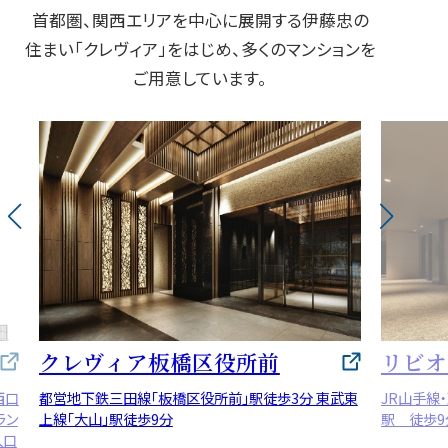
首都圏、関西エリアを中心に展開する伊藤忠の
住まい「クレヴィア」をはじめ、多くのマンションを
ご用意しています。
クレヴィア板橋区役所前
リビオ
西口
都営地下鉄三田線「板橋区役所前」駅徒歩3分 東武東
JR山手線
ラン
上線「大山」駅徒歩9分
駅 徒歩9
入口