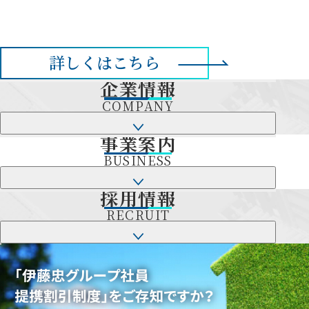
詳しくはこちら
新
企業情報
築
企
業
COMPANY
マ
情
ン
報
企
事業案内
開
業
事
シ
閉
情
業
BUSINESS
ョ
ボ
報
案
タ
開
内
ン
事
ン
閉
採用情報
開
業
採
販
ボ
閉
案
用
RECRUIT
タ
ボ
売
内
情
ン
タ
開
報
採
一
ン
閉
開
用
覧
ボ
閉
情
タ
ボ
報
ペ
ン
タ
開
ー
ン
閉