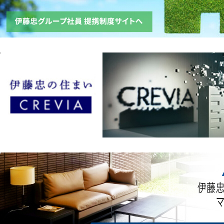
ボ
ジ
タ
へ
ン