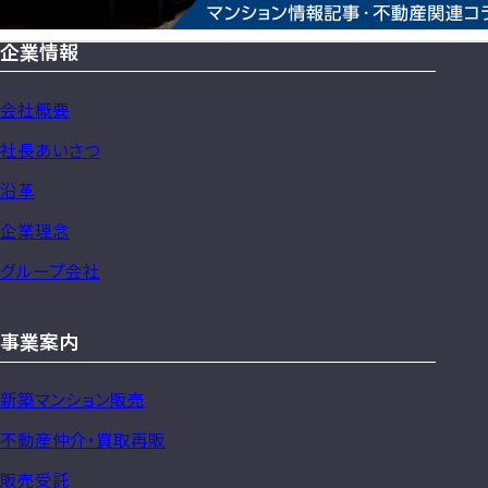
企業情報
サ
イ
会社概要
ト
社長あいさつ
マ
沿革
企業理念
ッ
グループ会社
プ
事業案内
新築マンション販売
不動産仲介・買取再販
販売受託