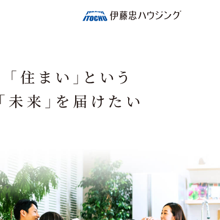
伊
藤
忠
ハ
ウ
ジ
ン
グ